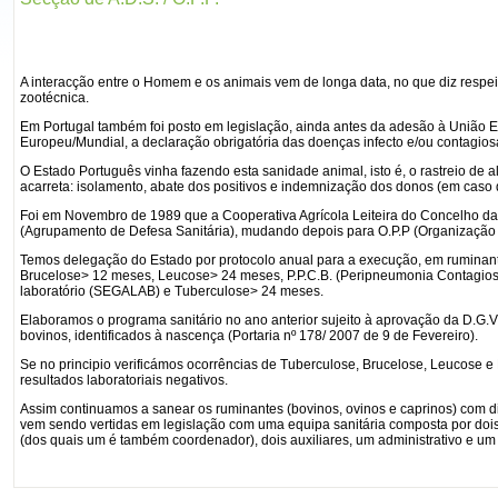
A interacção entre o Homem e os animais vem de longa data, no que diz respe
zootécnica.
Em Portugal também foi posto em legislação, ainda antes da adesão à União Eu
Europeu/Mundial, a declaração obrigatória das doenças infecto e/ou contagios
O Estado Português vinha fazendo esta sanidade animal, isto é, o rastreio d
acarreta: isolamento, abate dos positivos e indemnização dos donos (em caso d
Foi em Novembro de 1989 que a Cooperativa Agrícola Leiteira do Concelho d
(Agrupamento de Defesa Sanitária), mudando depois para O.P.P (Organização 
Temos delegação do Estado por protocolo anual para a execução, em ruminant
Brucelose> 12 meses, Leucose> 24 meses, P.P.C.B. (Peripneumonia Contagiosa
laboratório (SEGALAB) e Tuberculose> 24 meses.
Elaboramos o programa sanitário no ano anterior sujeito à aprovação da D.G.V
bovinos, identificados à nascença (Portaria nº 178/ 2007 de 9 de Fevereiro).
Se no principio verificámos ocorrências de Tuberculose, Brucelose, Leucose e 
resultados laboratoriais negativos.
Assim continuamos a sanear os ruminantes (bovinos, ovinos e caprinos) com di
vem sendo vertidas em legislação com uma equipa sanitária composta por dois i
(dos quais um é também coordenador), dois auxiliares, um administrativo e um